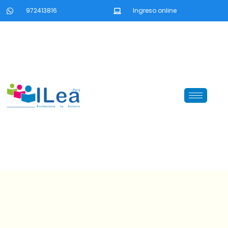
972413816
Ingreso online